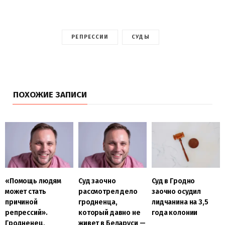
РЕПРЕССИИ
СУДЫ
ПОХОЖИЕ ЗАПИСИ
«Помощь людям
Cуд заочно
Суд в Гродно
может стать
рассмотрел дело
заочно осудил
причиной
гродненца,
лидчанина на 3,5
репрессий».
который давно не
года колонии
Гродненец,
живет в Беларуси —