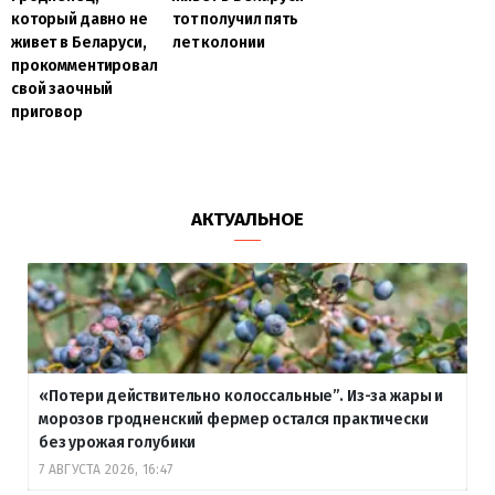
который давно не
тот получил пять
живет в Беларуси,
лет колонии
прокомментировал
свой заочный
приговор
АКТУАЛЬНОЕ
«Потери действительно колоссальные”. Из-за жары и
морозов гродненский фермер остался практически
без урожая голубики
7 АВГУСТА 2026, 16:47