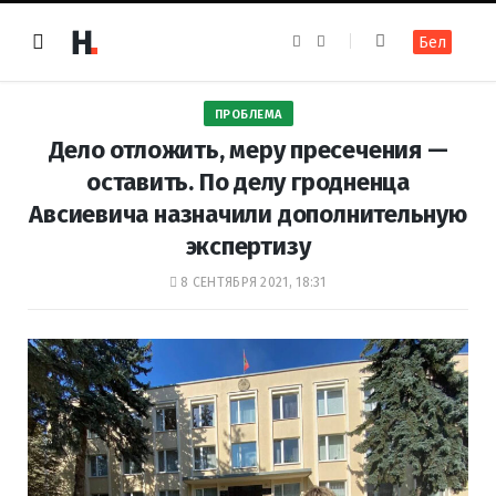
F
I
Бел
a
n
c
s
e
t
b
a
o
g
ПРОБЛЕМА
o
r
k
a
Дело отложить, меру пресечения —
m
оставить. По делу гродненца
Авсиевича назначили дополнительную
экспертизу
8 СЕНТЯБРЯ 2021, 18:31