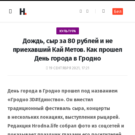
F
I
Бел
a
n
c
s
e
t
b
a
o
g
КУЛЬТУРА
o
r
k
a
Дождь, сыр за 80 рублей и не
m
приехавший Кай Метов. Как прошел
День города в Гродно
19 СЕНТЯБРЯ 2021, 17:21
День города в Гродно прошел под названием
«Гродно 3D#Единство». Он вместил
традиционный фестиваль сыра, концерты
в нескольких локациях, выступления рыцарей.
Редакция Hrodna.life собрал фото из соцсетей и
показывает праздник глазами его посетителей.