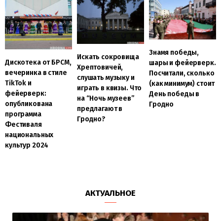
Знамя победы,
Искать сокровища
Дискотека от БРСМ,
шары и фейерверк.
Хрептовичей,
вечеринка в стиле
Посчитали, сколько
слушать музыку и
TikTok и
(как минимум) стоит
играть в квизы. Что
фейерверк:
День победы в
на “Ночь музеев”
опубликована
Гродно
предлагают в
программа
Гродно?
Фестиваля
национальных
культур 2024
АКТУАЛЬНОЕ