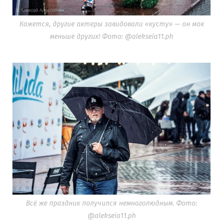
Кажется, другие актеры завидовали «кусту» — он мок
меньше других! Фото: @alekseia11.ph
Всё же праздник получился немноголюдным. Фото:
@alekseia11.ph