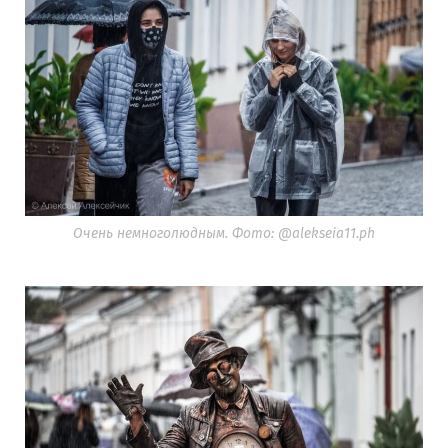
Очень немноголюдным. Фото: @alekseia11.ph