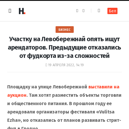
F
I
Бел
a
n
c
s
e
t
b
a
o
g
БИЗНЕС
o
r
k
a
Участку на Левобережнай опять ищут
m
арендаторов. Предыдущие отказались
от фудкорта из-за сложностей
19 АПРЕЛЯ 2022, 14:19
Площадку на улице Левобережной
выставили на
аукцион
. Там хотят разместить объекты торговли
и общественного питания. В прошлом году ее
арендовали организаторы фестиваля «Vulitsa
Ezha», но отказались от планов развивать стрит-
фуд в Гродно.