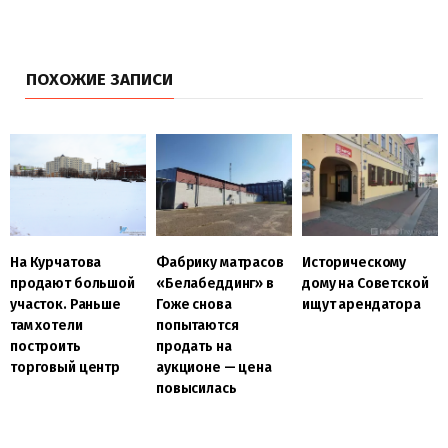
ПОХОЖИЕ ЗАПИСИ
На Курчатова
Фабрику матрасов
Историческому
продают большой
«Белабеддинг» в
дому на Советской
участок. Раньше
Гоже снова
ищут арендатора
там хотели
попытаются
построить
продать на
торговый центр
аукционе — цена
повысилась