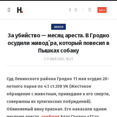
F
I
Бел
a
n
c
s
e
t
b
a
o
g
ЗАКОН
o
r
k
a
За убийство — месяц ареста. В Гродно
m
осудили живод`ра, который повесил в
Пышках собаку
11 МАЯ 2022, 16:21
Суд Ленинского района Гродно 11 мая осудил 20-
летнего парня по ч.1 ст.339 УК (Жестокое
обращение с животным, приведшие к его смерти,
совершены из хулиганских побуждений).
Обвиняемый вину признал. Его наказали одним
месяцем ареста,
сообщил
Блог Гродно s13.ru.