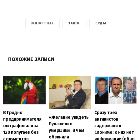
ЖИВОТНЫЕ
ЗАКОН
СУДЫ
ПОХОЖИЕ ЗАПИСИ
В Гродно
Сразу трех
«Желание увидеть
предпринимателя
активистов
Лукашенко
оштрафовали за
задержали в
умершим». В чем
120 попугаев без
Слониме: о них нет
обвинили
документов
информации (обно