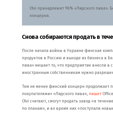
Olvi принадлежит 96% «Лидского пива». 
концерна.
Снова собираются продать в тече
После начала войны в Украине финская комп
продуктов в Россию и выходе из бизнеса в Б
пива» мешает то, что предприятие внесли в 
иностранным собственникам нужно разрешен
Тем не менее финский концерн продолжает 
покупателями» «Лидского пива»,
пишет
Offic
Olvi считают, смогут продать завод «в течен
по планам», и во время них «поступали новы