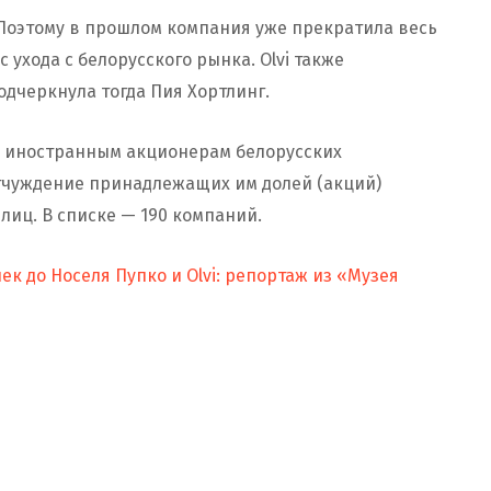
 Поэтому в прошлом компания уже прекратила весь
 ухода с белорусского рынка. Olvi также
одчеркнула тогда Пия Хортлинг.
и
иностранным акционерам белорусских
тчуждение принадлежащих им долей (акций)
лиц. В списке — 190 компаний.
к до Носеля Пупко и Olvi: репортаж из «Музея