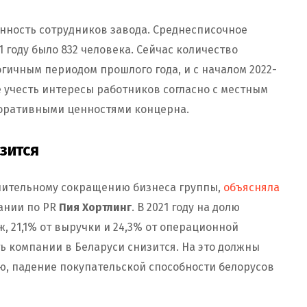
ность сотрудников завода. Среднесписочное
1 году было 832 человека. Сейчас количество
гичным периодом прошлого года, и с началом 2022-
же учесть интересы работников согласно с местным
оративными ценностями концерна.
зится
чительному сокращению бизнеса группы,
объясняла
пании по PR
Пия Хортлинг
. В 2021 году на долю
, 21,1% от выручки и 24,3% от операционной
ть компании в Беларуси снизится. На это должны
, падение покупательской способности белорусов