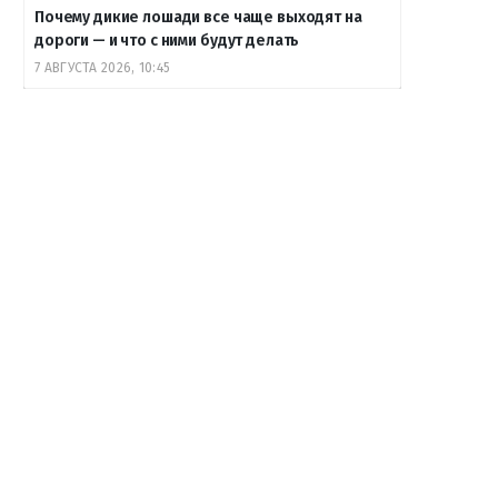
Почему дикие лошади все чаще выходят на
дороги — и что с ними будут делать
7 АВГУСТА 2026, 10:45