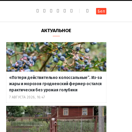
F
I
T
R
Y
В
Бел
a
n
e
S
o
к
c
s
l
S
u
о
e
t
e
T
н
b
a
g
u
т
АКТУАЛЬНОЕ
o
g
r
b
а
o
r
a
e
к
k
a
m
т
m
е
«Потери действительно колоссальные”. Из-за
жары и морозов гродненский фермер остался
практически без урожая голубики
7 АВГУСТА 2026, 16:47