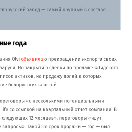
Белорусский завод — самый крупный в составе
ние года
ания Olvi
объявила
о прекращении экспорта своих
еларуси. Но закрытию сделки по продаже «Лидского
список активов, на продажу долей в которых
ие белорусских властей.
переговоры «с несколькими потенциальными
e life со ссылкой на квартальный отчет компании. В
ие следующих 12 месяцев», переговоры «идут
е запросы». Такой же срок продажи — год — был