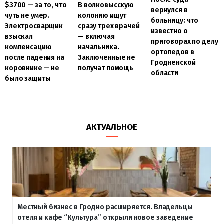
$3700 — за то, что
В волковысскую
вернулся в
чуть не умер.
колонию ищут
больницу: что
Электросварщик
сразу трех врачей
известно о
взыскал
— включая
приговорах по делу
компенсацию
начальника.
ортопедов в
после падения на
Заключенные не
Гродненской
коровнике — не
получат помощь
области
было защиты
АКТУАЛЬНОЕ
Местный бизнес в Гродно расширяется. Владельцы
отеля и кафе “Культура” открыли новое заведение