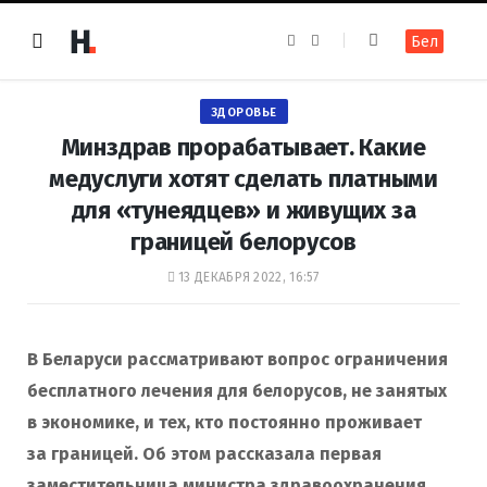
F
I
Бел
a
n
c
s
e
t
b
a
o
g
ЗДОРОВЬЕ
o
r
k
a
Минздрав прорабатывает. Какие
m
медуслуги хотят сделать платными
для «тунеядцев» и живущих за
границей белорусов
13 ДЕКАБРЯ 2022, 16:57
В Беларуси рассматривают вопрос ограничения
бесплатного лечения для белорусов, не занятых
в экономике, и тех, кто постоянно проживает
за границей. Об этом рассказала первая
заместительница министра здравоохранения