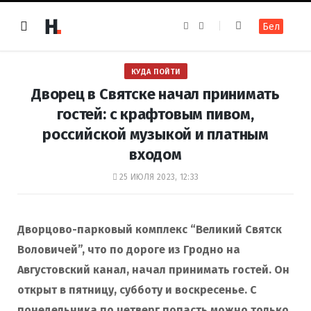
F
I
Бел
a
n
c
s
e
t
b
a
o
g
КУДА ПОЙТИ
o
r
k
a
Дворец в Святске начал принимать
m
гостей: с крафтовым пивом,
российской музыкой и платным
входом
25 ИЮЛЯ 2023, 12:33
Дворцово-парковый комплекс “Великий Святск
Воловичей”, что по дороге из Гродно на
Августовский канал, начал принимать гостей. Он
открыт в пятницу, субботу и воскресенье. С
понедельника по четверг попасть можно только