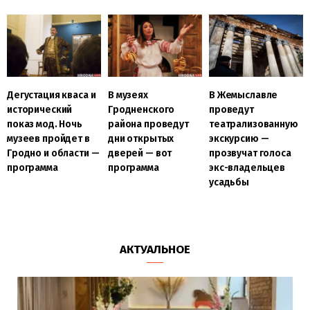
Дегустация кваса и
В музеях
В Жемыславле
исторический
Гродненского
проведут
показ мод. Ночь
района проведут
театрализованную
музеев пройдет в
дни открытых
экскурсию —
Гродно и области —
дверей — вот
прозвучат голоса
программа
программа
экс-владельцев
усадьбы
АКТУАЛЬНОЕ