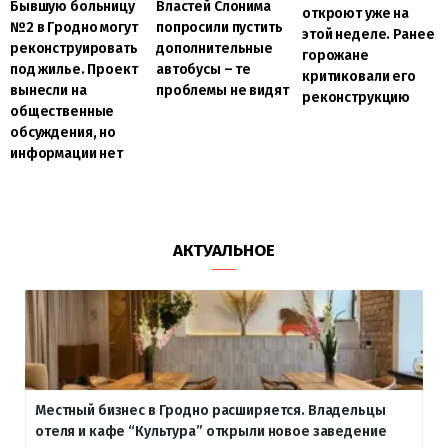
Властей Слонима
Бывшую больницу
откроют уже на
попросили пустить
№2 в Гродно могут
этой неделе. Ранее
дополнительные
реконструировать
горожане
автобусы – те
под жилье. Проект
критиковали его
проблемы не видят
вынесли на
реконструкцию
общественные
обсуждения, но
информации нет
АКТУАЛЬНОЕ
Местный бизнес в Гродно расширяется. Владельцы
отеля и кафе “Культура” открыли новое заведение