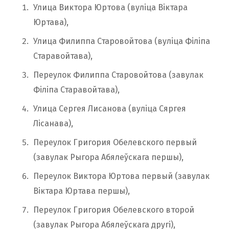
Улица Виктора Юртова (вуліца Віктара
Юртава),
Улица Филиппа Старовойтова (вуліца Філіпа
Старавойтава),
Переулок Филиппа Старовойтова (завулак
Філіпа Старавойтава),
Улица Сергея Лисанова (вуліца Сяргея
Лісанава),
Переулок Григория Обелевского первый
(завулак Рыгора Абялеўскага першы),
Переулок Виктора Юртова первый (завулак
Віктара Юртава першы),
Переулок Григория Обелевского второй
(завулак Рыгора Абялеўскага другі),