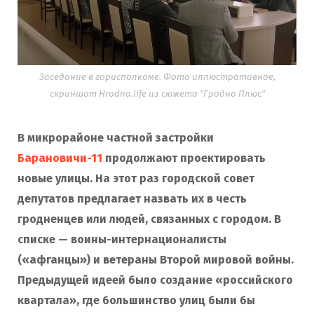
Заседание в горисполкоме. Фото иллюстративное,
скриншот Hrodna.life из сюжета "Гродно Плюс"
В микрорайоне частной застройки
Барановичи-11
продолжают проектировать
новые улицы. На этот раз городской совет
депутатов предлагает назвать
их
в честь
гродненцев или людей, связанных с городом. В
списке — воины-интернационалисты
(«афганцы») и ветераны Второй мировой войны.
Предыдущей идеей было создание «российского
квартала», где большинство улиц были бы