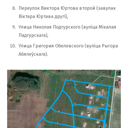
Переулок Виктора Юртова второй (завулак
Віктара Юртава другі),
Улица Николая Подгурского (вуліца Мікалая
Падгурскага),
Улица Григория Обелевского (вуліца Рыгора
Абялеўскага).