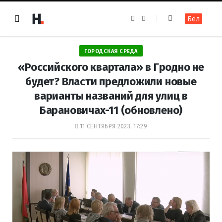
F
I
Бел
a
n
c
s
e
t
b
a
o
g
ГОРОДСКАЯ СРЕДА
o
r
k
a
«Российского квартала» в Гродно не
m
будет? Власти предложили новые
варианты названий для улиц в
Барановичах-11 (обновлено)
11 СЕНТЯБРЯ 2023, 17:29