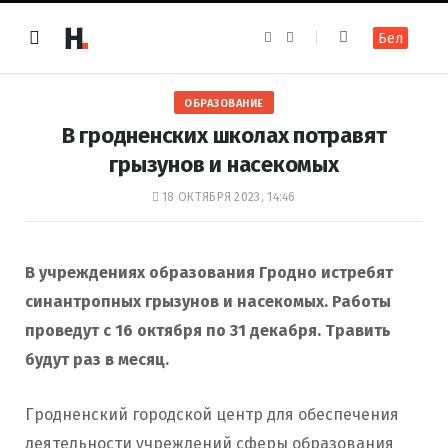
F
I
Бел
a
n
c
s
e
t
b
a
o
g
ОБРАЗОВАНИЕ
o
r
k
a
В гродненских школах потравят
m
грызунов и насекомых
18 ОКТЯБРЯ 2023, 14:46
В учреждениях образования Гродно истребят
синантропных грызунов и
насекомых. Работы
проведут c 16 октября по 31 декабря. Травить
будут раз в месяц.
Гродненский городской центр для обеспечения
деятельности учреждений сферы образования