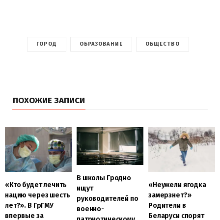
ГОРОД
ОБРАЗОВАНИЕ
ОБЩЕСТВО
ПОХОЖИЕ ЗАПИСИ
В школы Гродно
«Кто будет лечить
«Неужели ягодка
ищут
нацию через шесть
замерзнет?»
руководителей по
лет?». В ГрГМУ
Родители в
военно-
впервые за
Беларуси спорят
патриотическому