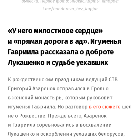
вывески. Первое фото: Яндекс.Карты, второе:
t.me/bondareva_bez_kupjur
«У него милостивое сердце»
и «прямая дорога в ад». Игуменья
Гавриила рассказала о доброте
Лукашенко и судьбе уехавших
К рождественским праздникам ведущий СТВ
Григорий Азаренок отправился в Гродно
в женский монастырь, которым руководит
игуменья Гавриила. Но разговор
в его сюжете
шел
не о Рождестве. Прежде всего, Азаренок
и Гавриила соревновались в восхвалении
Лукашенко и оскорблении уехавших белорусов,