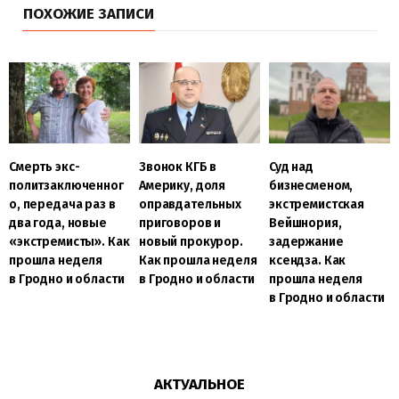
ПОХОЖИЕ ЗАПИСИ
Смерть экс-
Звонок КГБ в
Суд над
политзаключенног
Америку, доля
бизнесменом,
о, передача раз в
оправдательных
экстремистская
два года, новые
приговоров и
Вейшнория,
«экстремисты». Как
новый прокурор.
задержание
прошла неделя
Как прошла неделя
ксендза. Как
в Гродно и области
в Гродно и области
прошла неделя
в Гродно и области
АКТУАЛЬНОЕ