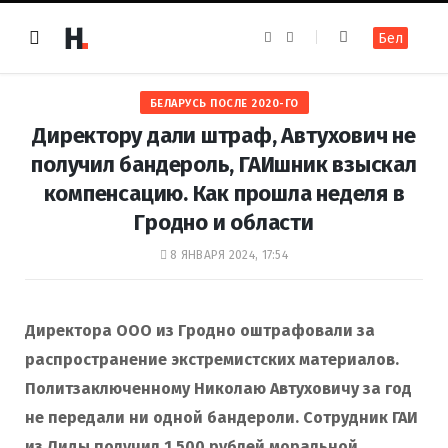
F
I
Бел
a
n
c
s
e
t
b
a
o
g
БЕЛАРУСЬ ПОСЛЕ 2020-ГО
o
r
k
a
Директору дали штраф, Автухович не
m
получил бандероль, ГАИшник взыскал
компенсацию. Как прошла неделя в
Гродно и области
8 ЯНВАРЯ 2024, 17:54
Директора ООО из Гродно оштрафовали за
распространение экстремистских материалов.
Политзаключенному Николаю Автуховичу за год
не передали ни одной бандероли. Сотрудник ГАИ
из Лиды получил 1 500 рублей моральной