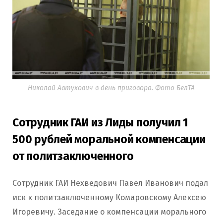
Николай Автухович в день приговора. Фото БелТА
Сотрудник ГАИ из Лиды получил 1
500 рублей моральной компенсации
от политзаключенного
Сотрудник ГАИ Нехведович Павел Иванович подал
иск к политзаключенному Комаровскому Алексею
Игоревичу. Заседание о компенсации морального