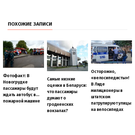
ПОХОЖИЕ ЗАПИСИ
Осторожно,
Фотофакт: В
«велосипедисты»!
Самые низкие
Новогрудке
В Лиде
оценки в Беларуси:
пассажиры будут
милиционеры в
что пассажиры
ждать автобус в…
штатском
думают о
пожарной машине
патрулируют улицы
гродненских
на велосипедах
вокзалах?