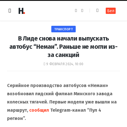
F
I
Бел
a
n
c
s
e
t
b
a
o
g
ТРАНСПОРТ
o
r
k
a
В Лиде снова начали выпускать
m
автобус “Неман”. Раньше не могли из-
за санкций
9 ФЕВРАЛЯ 2024, 10:00
Серийное производство автобусов «Неман»
возобновил лидский филиал Минского завода
колесных тягачей. Первые модели уже вышли на
маршрут,
сообщил
Telegram-канал “Пул 4
регион”.