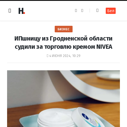
F
I
Бел
a
n
c
s
e
t
b
a
o
g
БИЗНЕС
o
r
k
a
ИПшницу из Гродненской области
m
судили за торговлю кремом NIVEA
4 ИЮНЯ 2024, 10:29