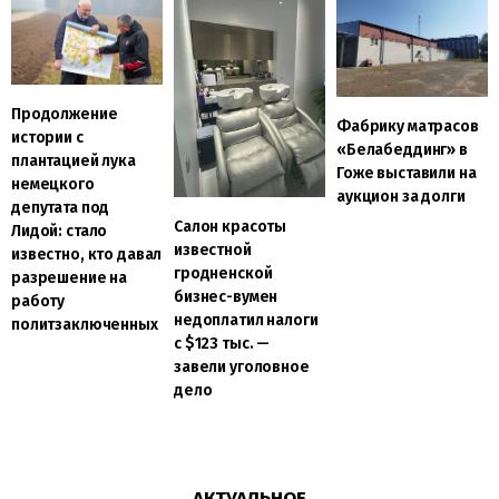
Продолжение
Фабрику матрасов
истории с
«Белабеддинг» в
плантацией лука
Гоже выставили на
немецкого
аукцион за долги
депутата под
Салон красоты
Лидой: стало
известной
известно, кто давал
гродненской
разрешение на
бизнес-вумен
работу
недоплатил налоги
политзаключенных
с $123 тыс. —
завели уголовное
дело
АКТУАЛЬНОЕ