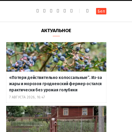
F
I
T
R
Y
В
Бел
a
n
e
S
o
к
c
s
l
S
u
о
e
t
e
T
н
b
a
g
u
т
АКТУАЛЬНОЕ
o
g
r
b
а
o
r
a
e
к
k
a
m
т
m
е
«Потери действительно колоссальные”. Из-за
жары и морозов гродненский фермер остался
практически без урожая голубики
7 АВГУСТА 2026, 16:47