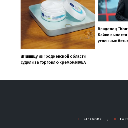
Владелец “Конт
Байко вылетел 
успешных бизн
ИПшницу из Гродненской области
судили за торговлю кремом NIVEA
FACEBOOK
TWI