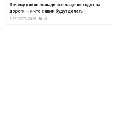
Почему дикие лошади все чаще выходят на
дороги — и что с ними будут делать
7 АВГУСТА 2026, 10:45