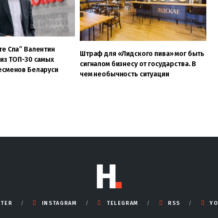
е Спа” Валентин
Штраф для «Лидского пива» мог быть
из ТОП-30 самых
сигналом бизнесу от государства. В
есменов Беларуси
чем необычность ситуации
TTER
INSTAGRAM
TELEGRAM
RSS
YO