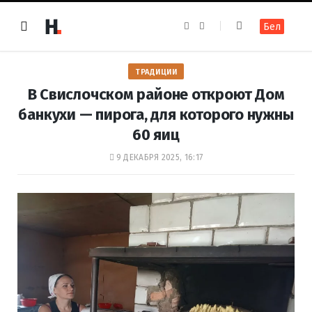
F
I
Бел
a
n
c
s
e
t
b
a
o
g
ТРАДИЦИИ
o
r
k
a
В Свислочском районе откроют Дом
m
банкухи — пирога, для которого нужны
60 яиц
9 ДЕКАБРЯ 2025, 16:17