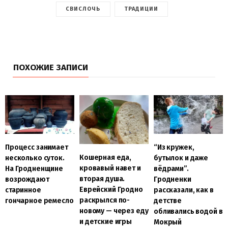
СВИСЛОЧЬ
ТРАДИЦИИ
ПОХОЖИЕ ЗАПИСИ
Процесс занимает
“Из кружек,
Кошерная еда,
несколько суток.
бутылок и даже
кровавый навет и
На Гродненщине
вёдрами”.
вторая душа.
возрождают
Гродненки
Еврейский Гродно
старинное
рассказали, как в
раскрылся по-
гончарное ремесло
детстве
новому — через еду
обливались водой в
и детские игры
Мокрый