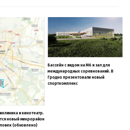
Бассейн с видом на М6 и зал для
международных соревнований. В
Гродно презентовали новый
спорткомплекс
иклиника и кинотеатр.
ится новый микрорайон
еловек (обновлено)