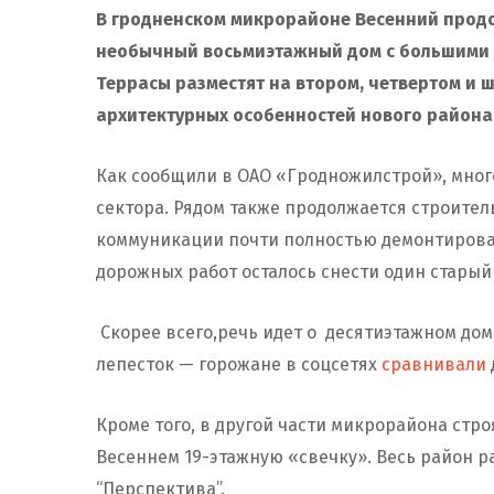
В гродненском микрорайоне Весенний продо
необычный восьмиэтажный дом с большими 
Террасы разместят на втором, четвертом и ш
архитектурных особенностей нового района
Как сообщили в ОАО «Гродножилстрой», мног
сектора. Рядом также продолжается строите
коммуникации почти полностью демонтирова
дорожных работ осталось снести один старый
Скорее всего,речь идет о десятиэтажном до
лепесток — горожане в соцсетях
сравнивали
Кроме того, в другой части микрорайона стр
Весеннем 19-этажную «свечку». Весь район р
“Перспектива”.