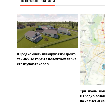
ПОХОЖИЕ ЗАПИСИ
В Гродно опять планируют построить
теннисные корты в Коложском парке:
его изучают экологи
Три школы, пол
В Гродно появ
на 22 тысячи ч