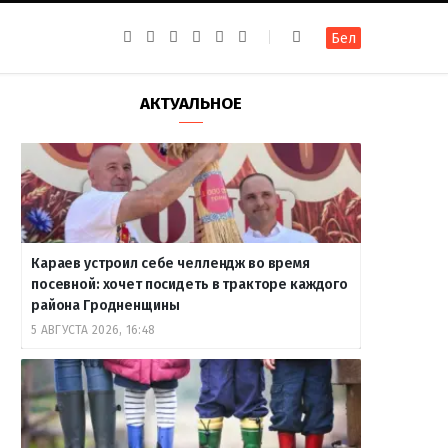
F
I
T
R
Y
В
Бел
a
n
e
S
o
к
c
s
l
S
u
о
e
t
e
T
н
b
a
g
u
т
АКТУАЛЬНОЕ
o
g
r
b
а
o
r
a
e
к
k
a
m
т
m
е
Караев устроил себе челлендж во время
посевной: хочет посидеть в тракторе каждого
района Гродненщины
5 АВГУСТА 2026, 16:48