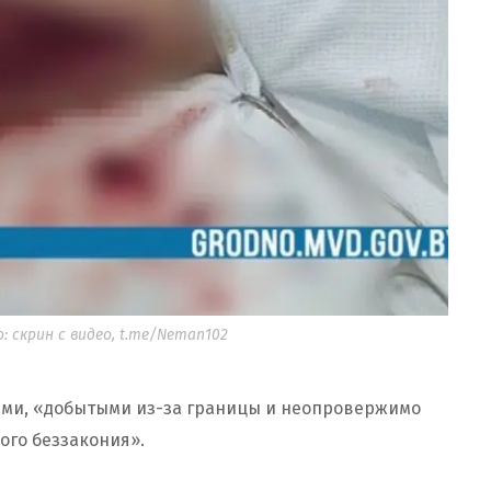
 скрин с видео, t.me/Neman102
тами, «добытыми из-за границы и неопровержимо
ого беззакония».