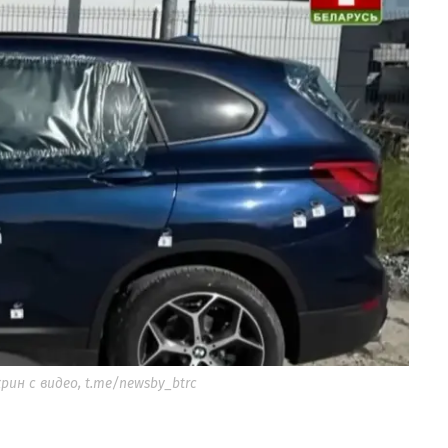
ин с видео, t.me/newsby_btrc