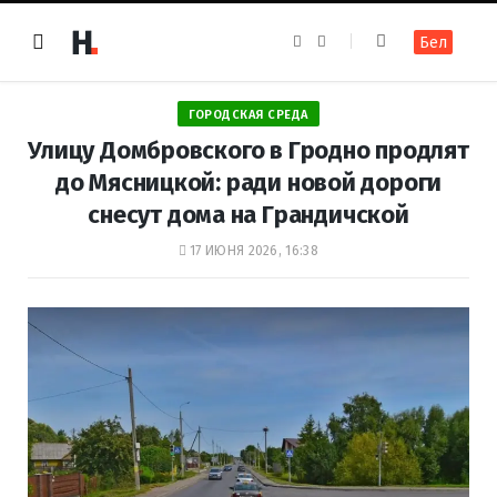
F
I
Бел
a
n
c
s
e
t
b
a
o
g
ГОРОДСКАЯ СРЕДА
o
r
k
a
Улицу Домбровского в Гродно продлят
m
до Мясницкой: ради новой дороги
снесут дома на Грандичской
17 ИЮНЯ 2026, 16:38