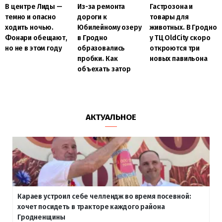
В центре Лиды —
Из-за ремонта
Гастрозона и
темно и опасно
дороги к
товары для
ходить ночью.
Юбилейному озеру
животных. В Гродно
Фонари обещают,
в Гродно
у ТЦ OldCity скоро
но не в этом году
образовались
откроются три
пробки. Как
новых павильона
объехать затор
АКТУАЛЬНОЕ
Караев устроил себе челлендж во время посевной:
хочет посидеть в тракторе каждого района
Гродненщины