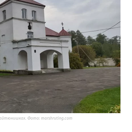
айтюнишках. Фото: marshruting.com