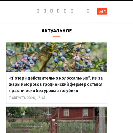
F
I
T
R
Y
В
Бел
a
n
e
S
o
к
c
s
l
S
u
о
e
t
e
T
н
b
a
g
u
т
АКТУАЛЬНОЕ
o
g
r
b
а
o
r
a
e
к
k
a
m
т
m
е
«Потери действительно колоссальные”. Из-за
жары и морозов гродненский фермер остался
практически без урожая голубики
7 АВГУСТА 2026, 16:47