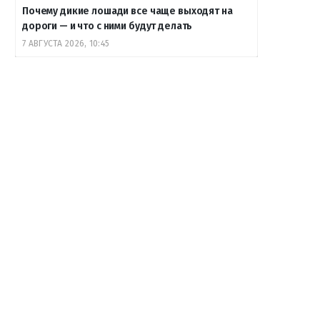
Почему дикие лошади все чаще выходят на
дороги — и что с ними будут делать
7 АВГУСТА 2026, 10:45