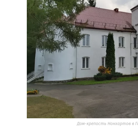
Дом-крепость Нонхартов в Г