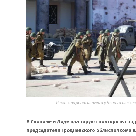
Реконструкция штурма у Дворца тексти
В Слониме и Лиде планируют повторить грод
председателя Гродненского облисполкома Ю