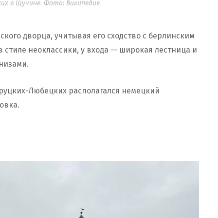
их в Щучине. Фото: Википедия
ского дворца, учитывая его сходство с берлинским
в стиле неоклассики, у входа — широкая лестница и
низами.
Друцких-Любецких располагался немецкий
ровка.