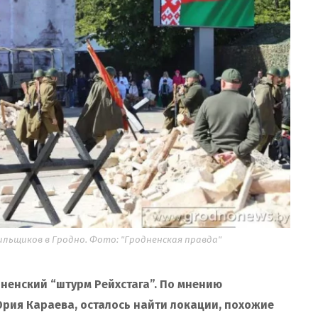
льщиков в Гродно. Фото: "Гродненская правда"
ненский “штурм Рейхстага”. По мнению
рия Караева, осталось найти локации, похожие