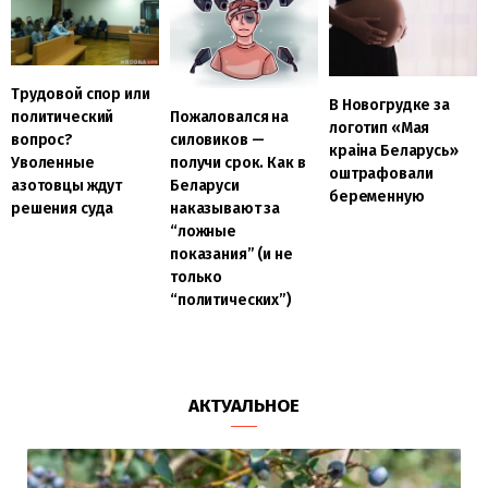
Трудовой спор или
В Новогрудке за
политический
Пожаловался на
логотип «Мая
вопрос?
силовиков —
краiна Беларусь»
Уволенные
получи срок. Как в
оштрафовали
азотовцы ждут
Беларуси
беременную
решения суда
наказывают за
“ложные
показания” (и не
только
“политических”)
АКТУАЛЬНОЕ