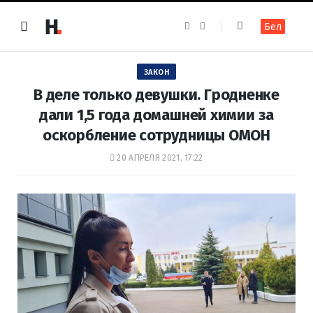
F
I
Бел
a
n
c
s
e
t
b
a
o
g
ЗАКОН
o
r
k
a
В деле только девушки. Гродненке
m
дали 1,5 года домашней химии за
оскорбление сотрудницы ОМОН
20 АПРЕЛЯ 2021, 17:22