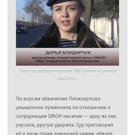
Скрин из видеорепортажа УВД Гродно «Сильная
красота»
По версии обвинения Поликарпова
умышленно применила по отношению к
сотрудницам ОМОН насилие — одну из них
укусила, другую ударила. Суд приговорил
её к двум годам домашней химии, обязал