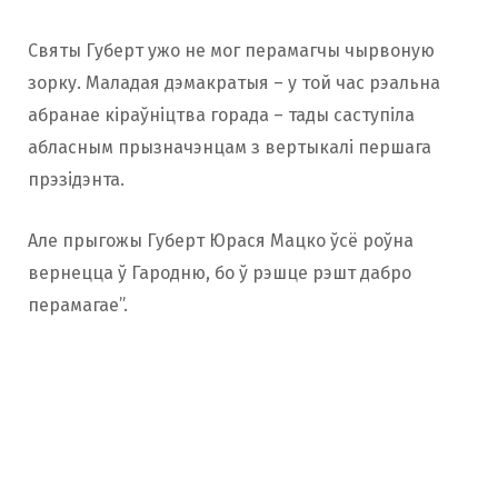
Святы Губерт ужо не мог перамагчы чырвоную
зорку. Маладая дэмакратыя – у той час рэальна
абранае кіраўніцтва горада – тады саступіла
абласным прызначэнцам з вертыкалі першага
прэзідэнта.
Але прыгожы Губерт Юрася Мацко ўсё роўна
вернецца ў Гародню, бо ў рэшце рэшт дабро
перамагае”.