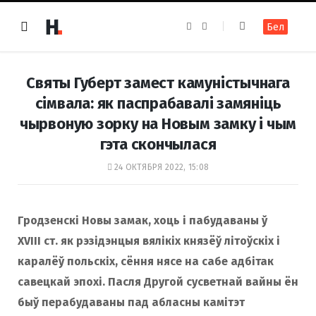
F
I
Бел
a
n
c
s
e
t
b
a
o
g
Святы Губерт замест камуністычнага
o
r
k
a
сімвала: як паспрабавалі замяніць
m
чырвоную зорку на Новым замку і чым
гэта скончылася
24 ОКТЯБРЯ 2022, 15:08
Гродзенскі Новы замак, хоць і пабудаваны ў
XVIII ст. як рэзідэнцыя вялікіх князёў літоўскіх і
каралёў польскіх, сёння нясе на сабе адбітак
савецкай эпохі. Пасля Другой сусветнай вайны ён
быў перабудаваны пад абласны камітэт