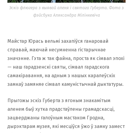
Эскіз флюгера з выявай аленя і святога Губерта. Фота з
фэйсбука Аляксандра Мілінкевіча
Майстар Юрась вельмі захапіўся ганаровай
справай, маючай несумненна гістарычнае
значэнне. Гэта ж так файна, проста як сімвал эпохі
— наш гарадзенскі святы, сімвал гарадскога
самакіравання, на адным з нашых каралеўскіх
замкаў замяняе сімвал камуністычнай дыктатуры.
Прыгожы эскіз Губерта з ягоным знакамітым
аленем быў хутка прадстаўлены грамадскасці,
зацверджаны галоўным мастаком Гродна,
дырэктарам музея, які месціўся ўжо ў замку замест