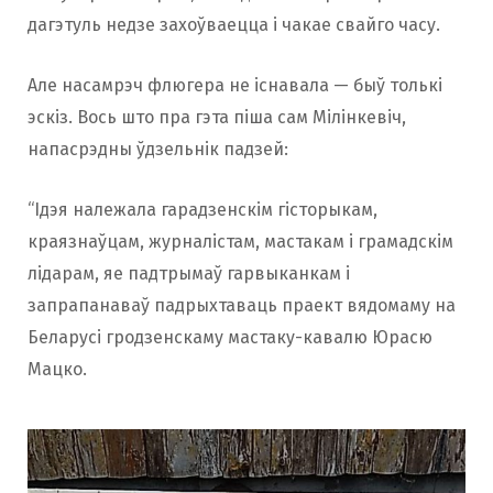
дагэтуль недзе захоўваецца і чакае свайго часу.
Але насамрэч флюгера не існавала — быў толькі
эскіз. Вось што пра гэта піша сам Мілінкевіч,
напасрэдны ўдзельнік падзей:
“Ідэя належала гарадзенскім гісторыкам,
краязнаўцам, журналістам, мастакам і грамадскім
лідарам, яе падтрымаў гарвыканкам і
запрапанаваў падрыхтаваць праект вядомаму на
Беларусі гродзенскаму мастаку-кавалю Юрасю
Мацко.