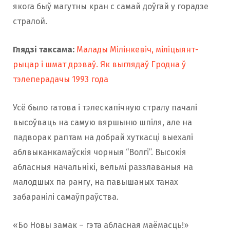
якога быў магутны кран с самай доўгай у горадзе
стралой.
Глядзі таксама:
Малады Мілінкевіч, міліцыянт-
рыцар і шмат дрэваў. Як выглядаў Гродна ў
тэлеперадачы 1993 года
Усё было гатова і тэлескапічную стралу пачалі
высоўваць на самую вяршыню шпіля, але на
падворак раптам на добрай хуткасці выехалі
аблвыканкамаўскія чорныя “Волгі”. Высокія
абласныя начальнікі, вельмі раззлаваныя на
малодшых па рангу, на павышаных танах
забаранілі самаўпраўства.
«Бо Новы замак – гэта абласная маёмасць!»