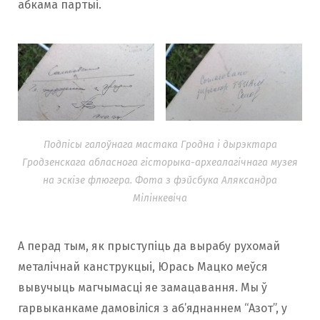
абкама партыі.
Подпісы галоўнага мастака Гродна і дырэктара
Гродзенскага абласнога гісторыка-археалагічнага музея
на эскізе флюгера. Фота з фэйсбука Аляксандра
Мілінкевіча
А перад тым, як прыступіць да вырабу рухомай
металічнай канструкцыі, Юрась Мацко меўся
вывучыць магчымасці яе замацавання. Мы ў
гарвыканкаме дамовіліся з аб’яднаннем “Азот”, у