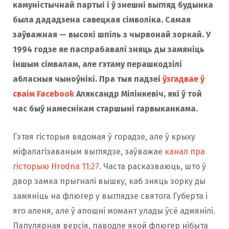
камуністычнай партыі і ў знешні выгляд будынка
была дададзена савецкая сімволіка. Самая
заўважная — высокі шпіль з чырвонай зоркай. У
1994 годзе яе паспрабавалі зняць ды замяніць
іншым сімвалам, але гэтаму перашкодзілі
абласныя чыноўнікі. Пра тыя падзеі
ўзгадвае ў
сваім Facebook
Аляксандр Мілінкевіч, які ў той
час быў намеснікам старшыні гарвыканкама.
Гэтая гісторыя вядомая ў горадзе, але ў крыху
міфалагізаваным выглядзе, заўважае
канал пра
гісторыю Hrodna 11:27
. Часта расказваюць, што ў
двор замка прыгналі вышку, каб зняць зорку ды
замяніць на флюгер у выглядзе святога Губерта і
яго аленя, але ў апошні момант улады ўсё адмянілі.
Папулярная версія, паводле якой флюгер нібыта