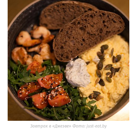
Завтрак в «Джезве» Фото: just-eat.by