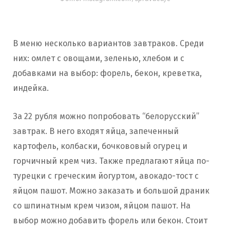
В меню несколько вариантов завтраков. Среди
них: омлет с овощами, зеленью, хлебом и с
добавками на выбор: форель, бекон, креветка,
индейка.
За 22 рубля можно попробовать “белорусский”
завтрак. В него входят яйца, запеченный
картофель, колбаски, бочкововый огурец и
горчичный крем чиз. Также предлагают яйца по-
турецки с греческим йогуртом, авокадо-тост с
яйцом пашот. Можно заказать и большой драник
со шпинатным крем чизом, яйцом пашот. На
выбор можно добавить форель или бекон. Стоит